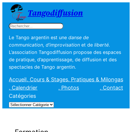
Tangodiffusion
Rechercher
Le Tango argentin est une
danse de
communication, d’improvisation
et de
liberté
.
L’association Tangodiffusion propose des espaces
de pratique, d’apprentissage, de diffusion et des
spectacles de Tango argentin.
Accueil
. Cours & Stages
. Pratiques & Milongas
. Calendrier
. Photos
. Contact
Catégories