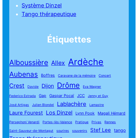
Système Dinzel
Tango thérapeutique
Étiquettes
Ardèche
Alboussière
Allex
Aubenas
Boffres
Caravane de la mémoire
Concert
Drôme
Crest
Dijon
Davide
Eva Wagner
Gap
Gaspar Pocaï
JCC
Federico Estrada
Jenny et Guy
Lablachère
José Artigas
Julien Blondel
Lamastre
Los Dinzel
Laure Fourest
Lynn Pook
Magali Hémard
Persephoni Venardi
Portes-lès-Valence
Pratique
Privas
Rennes
Stef Lee
tango
Saint-Sauveur-de-Montagut
sourires
souvenirs