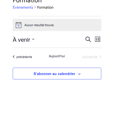
Formation
Évènements
Formation
Évènements
Aucun résultat trouvé.
Notice
Reche
Nav
À venir
Recherche
Liste
Sélectionnez
de
et
une
Évènements
Aujourd’hui
suivants
Évènements
précédents
vue
date.
navig
Évè
S’abonner au calendrier
de
vues
Évène