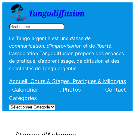
Tangodiffusion
Rechercher
Le Tango argentin est une
danse de
communication, d’improvisation
et de
liberté
.
L’association Tangodiffusion propose des espaces
de pratique, d’apprentissage, de diffusion et des
spectacles de Tango argentin.
Accueil
. Cours & Stages
. Pratiques & Milongas
. Calendrier
. Photos
. Contact
Catégories