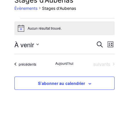
Stages d'Aubenas
Évènements
Stages d'Aubenas
Évènements
Aucun résultat trouvé.
Notice
Reche
Nav
À venir
Recherche
Liste
Sélectionnez
de
et
une
Évènements
Aujourd’hui
suivants
Évènements
précédents
vue
date.
navig
Évè
S’abonner au calendrier
de
vues
Évène