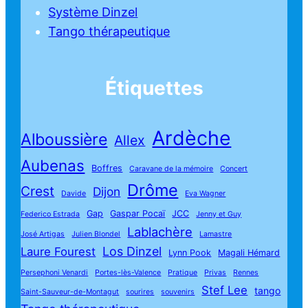
Système Dinzel
Tango thérapeutique
Étiquettes
Ardèche
Alboussière
Allex
Aubenas
Boffres
Caravane de la mémoire
Concert
Drôme
Crest
Dijon
Davide
Eva Wagner
Gap
Gaspar Pocaï
JCC
Federico Estrada
Jenny et Guy
Lablachère
José Artigas
Julien Blondel
Lamastre
Los Dinzel
Laure Fourest
Lynn Pook
Magali Hémard
Persephoni Venardi
Portes-lès-Valence
Pratique
Privas
Rennes
Stef Lee
tango
Saint-Sauveur-de-Montagut
sourires
souvenirs