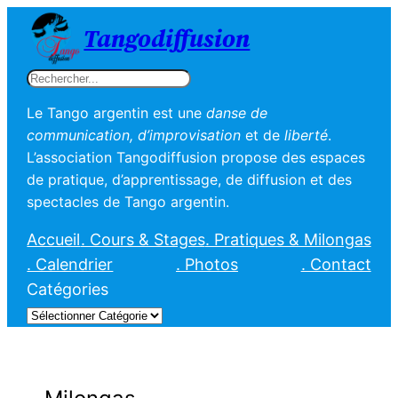
Tangodiffusion
Rechercher
Le Tango argentin est une
danse de
communication, d’improvisation
et de
liberté
.
L’association Tangodiffusion propose des espaces
de pratique, d’apprentissage, de diffusion et des
spectacles de Tango argentin.
Accueil
. Cours & Stages
. Pratiques & Milongas
. Calendrier
. Photos
. Contact
Catégories