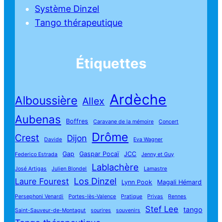
Système Dinzel
Tango thérapeutique
Étiquettes
Ardèche
Alboussière
Allex
Aubenas
Boffres
Caravane de la mémoire
Concert
Drôme
Crest
Dijon
Davide
Eva Wagner
Gap
Gaspar Pocaï
JCC
Federico Estrada
Jenny et Guy
Lablachère
José Artigas
Julien Blondel
Lamastre
Los Dinzel
Laure Fourest
Lynn Pook
Magali Hémard
Persephoni Venardi
Portes-lès-Valence
Pratique
Privas
Rennes
Stef Lee
tango
Saint-Sauveur-de-Montagut
sourires
souvenirs