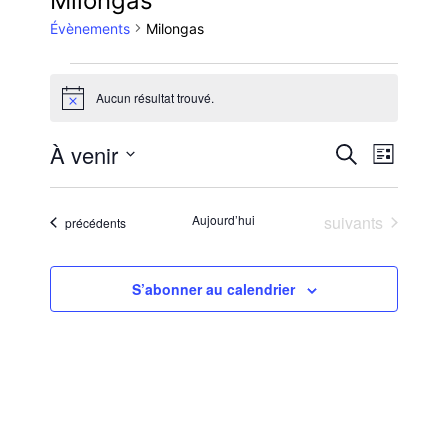
Milongas
Évènements
Milongas
Évènements
Aucun résultat trouvé.
Notice
Reche
Nav
À venir
Recherche
Liste
Sélectionnez
de
et
une
Évènements
Aujourd’hui
suivants
Évènements
précédents
vue
date.
navig
Évè
S’abonner au calendrier
de
vues
Évène