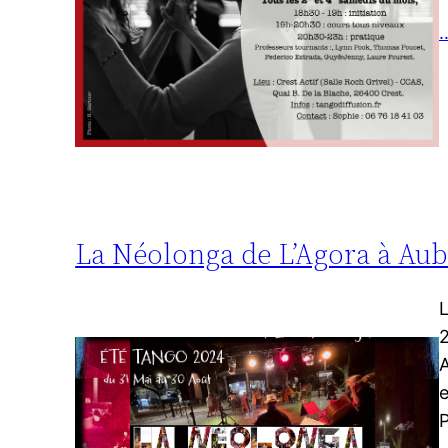
…
La Néolonga de L’Agora à Aube
L
2
A
e
P