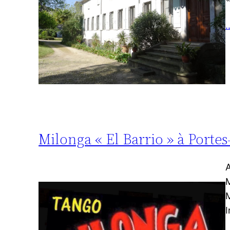
…
Milonga « El Barrio » à Portes
A
M
M
I