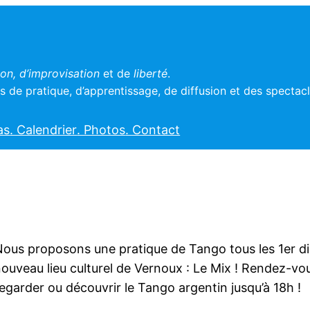
n, d’improvisation
et de
liberté
.
 de pratique, d’apprentissage, de diffusion et des spectac
as
. Calendrier
. Photos
. Contact
ous proposons une pratique de Tango tous les 1er 
ouveau lieu culturel de Vernoux : Le Mix ! Rendez-vo
egarder ou découvrir le Tango argentin jusqu’à 18h !