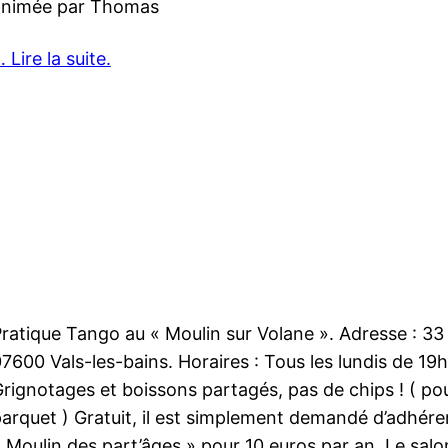
animée par Thomas
 Lire la suite.
ratique Tango au « Moulin sur Volane ». Adresse : 33
7600 Vals-les-bains. Horaires : Tous les lundis de 19
rignotages et boissons partagés, pas de chips ! ( pou
arquet ) Gratuit, il est simplement demandé d’adhérer
 Moulin des part’âges » pour 10 euros par an. Le sal