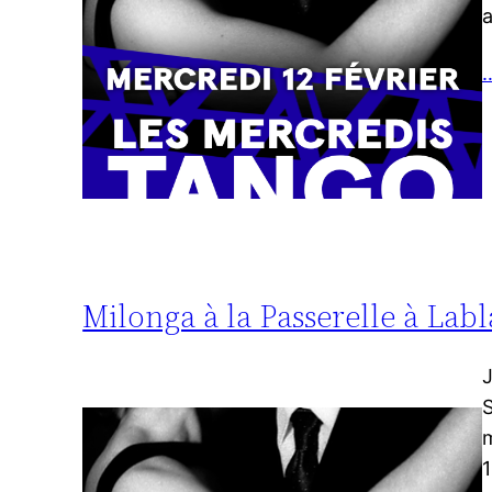
…
Milonga à la Passerelle à La
J
S
1