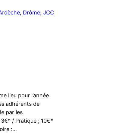
Ardèche
, 
Drôme
, 
JCC
e lieu pour l’année
es adhérents de
le par les
 3€* / Pratique ; 10€*
oire :…