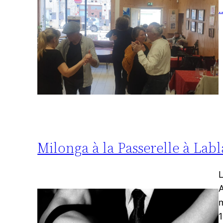
…
Milonga à la Passerelle à La
L
A
1