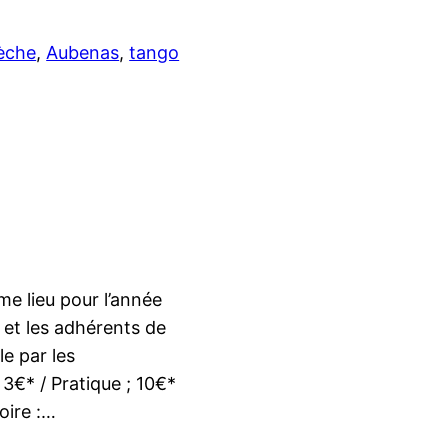
èche
, 
Aubenas
, 
tango
e lieu pour l’année
et les adhérents de
le par les
 3€* / Pratique ; 10€*
oire :…