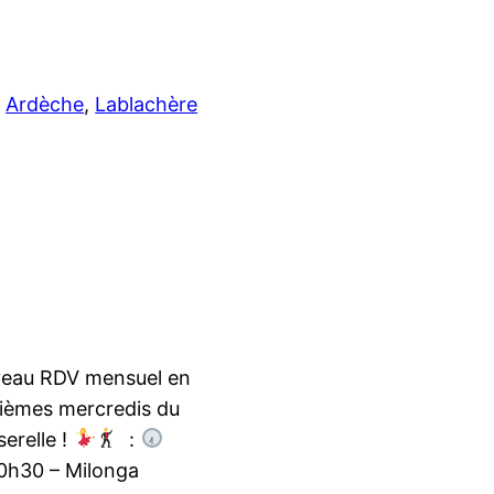
Ardèche
, 
Lablachère
ouveau RDV mensuel en
xièmes mercredis du
serelle !
:
h30 – Milonga