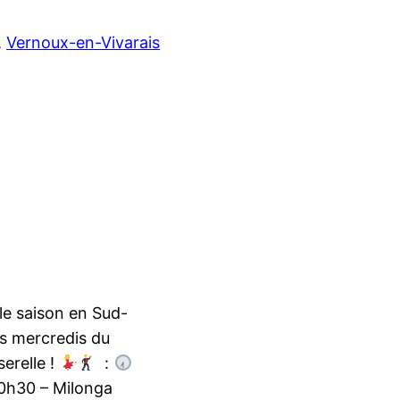
, 
Vernoux-en-Vivarais
le saison en Sud-
s mercredis du
serelle !
:
h30 – Milonga