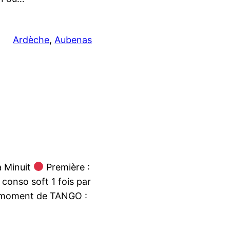
Ardèche
, 
Aubenas
à Minuit
Première :
onso soft 1 fois par
e moment de TANGO :