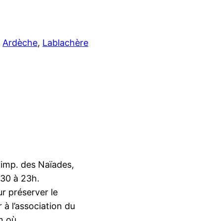
Ardèche
, 
Lablachère
 imp. des Naïades,
h30 à 23h.
r préserver le
 à l’association du
on où…