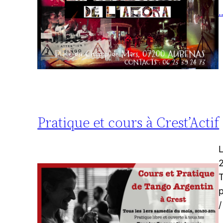
…
Pratique et cours à Crest’Actif
L
2
T
p
/