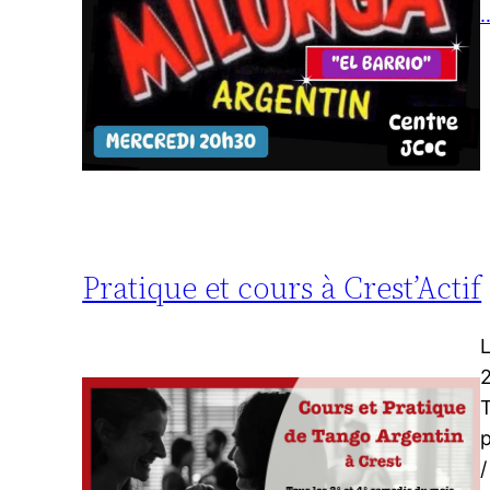
…
Pratique et cours à Crest’Actif
L
2
T
p
/