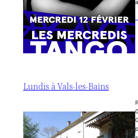
…
Lundis à Vals-les-Bains
P
0
G
p
«