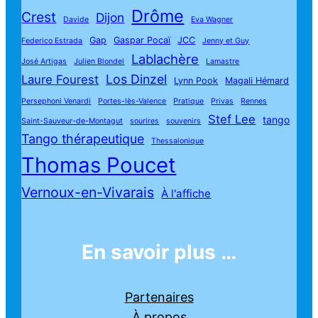
Drôme
Crest
Dijon
Davide
Eva Wagner
Gap
Gaspar Pocaï
JCC
Federico Estrada
Jenny et Guy
Lablachère
José Artigas
Julien Blondel
Lamastre
Los Dinzel
Laure Fourest
Lynn Pook
Magali Hémard
Persephoni Venardi
Portes-lès-Valence
Pratique
Privas
Rennes
Stef Lee
tango
Saint-Sauveur-de-Montagut
sourires
souvenirs
Tango thérapeutique
Thessalonique
Thomas Poucet
Vernoux-en-Vivarais
À l'affiche
En savoir plus …
Partenaires
À propos