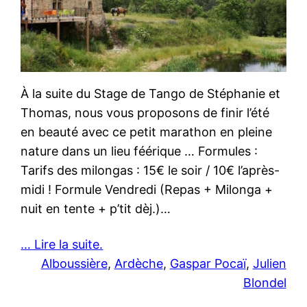
À la suite du Stage de Tango de Stéphanie et
Thomas, nous vous proposons de finir l’été
en beauté avec ce petit marathon en pleine
nature dans un lieu féérique … Formules :
Tarifs des milongas : 15€ le soir / 10€ l’après-
midi ! Formule Vendredi (Repas + Milonga +
nuit en tente + p’tit dèj.)…
… Lire la suite.
Alboussière
, 
Ardèche
, 
Gaspar Pocaï
, 
Julien
Blondel