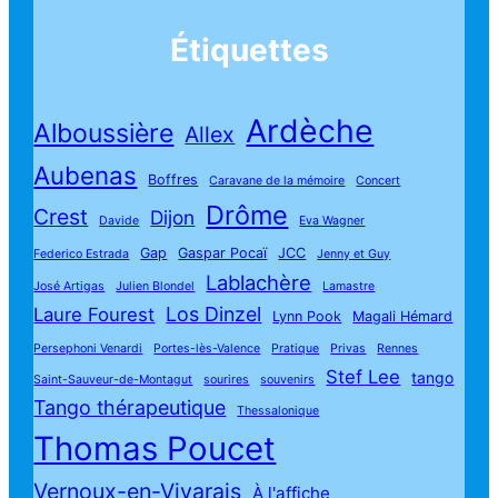
Étiquettes
Ardèche
Alboussière
Allex
Aubenas
Boffres
Caravane de la mémoire
Concert
Drôme
Crest
Dijon
Davide
Eva Wagner
Gap
Gaspar Pocaï
JCC
Federico Estrada
Jenny et Guy
Lablachère
José Artigas
Julien Blondel
Lamastre
Los Dinzel
Laure Fourest
Lynn Pook
Magali Hémard
Persephoni Venardi
Portes-lès-Valence
Pratique
Privas
Rennes
Stef Lee
tango
Saint-Sauveur-de-Montagut
sourires
souvenirs
Tango thérapeutique
Thessalonique
Thomas Poucet
Vernoux-en-Vivarais
À l'affiche