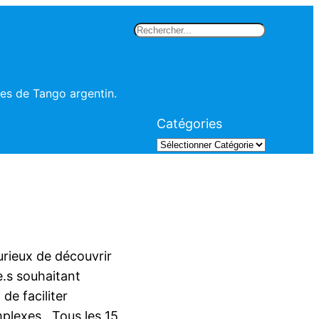
Rechercher
les de Tango argentin.
Catégories
rieux de découvrir
e.s souhaitant
de faciliter
mplexes. Tous les 15