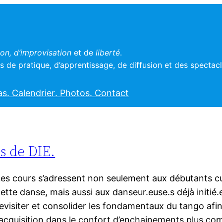
n, d’improvisation
et de
liberté
.
 de pratique, d’apprentissage, de diffusion et des spectac
as
. Calendrier
. Photos
. Contact
s de DIE.
es cours s’adressent non seulement aux débutants cu
ette danse, mais aussi aux danseur.euse.s déjà initié.
evisiter et consolider les fondamentaux du tango afin 
’acquisition dans le confort d’enchainements plus co