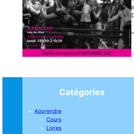
j
D
…
Catégories
Apprendre
Cours
Livres