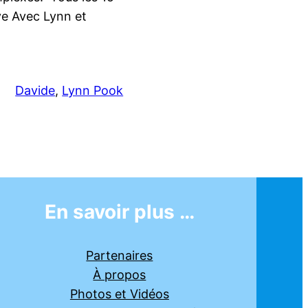
ve Avec Lynn et
Davide
, 
Lynn Pook
En savoir plus …
Partenaires
À propos
Photos et Vidéos