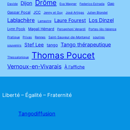
Drôme
Dijon
Gap
Davide
Eva Wagner
Federico Estrada
Gaspar Pocaï
JCC
Jenny et Guy
José Artigas
Julien Blondel
Lablachère
Los Dinzel
Laure Fourest
Lamastre
Lynn Pook
Magali Hémard
Persephoni Venardi
Portes-lès-Valence
Pratique
Privas
Rennes
Saint-Sauveur-de-Montagut
sourires
Tango thérapeutique
Stef Lee
tango
souvenirs
Thomas Poucet
Thessalonique
Vernoux-en-Vivarais
À l'affiche
Liberté – Égalité – Fraternité
Tangodiffusion