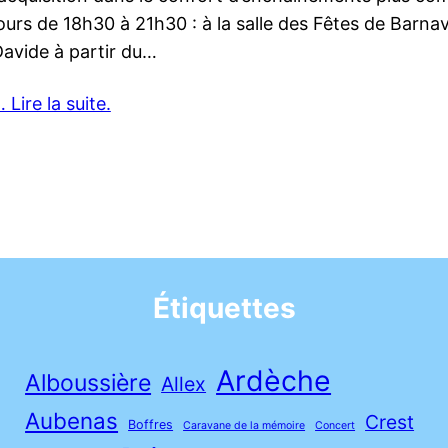
ours de 18h30 à 21h30 : à la salle des Fêtes de Barna
avide à partir du…
 Lire la suite.
Étiquettes
Ardèche
Alboussière
Allex
Aubenas
Crest
Boffres
Caravane de la mémoire
Concert