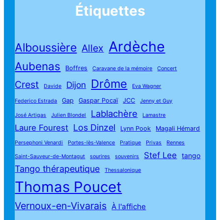
Étiquettes
Ardèche
Alboussière
Allex
Aubenas
Boffres
Caravane de la mémoire
Concert
Drôme
Crest
Dijon
Davide
Eva Wagner
Gap
Gaspar Pocaï
JCC
Federico Estrada
Jenny et Guy
Lablachère
José Artigas
Julien Blondel
Lamastre
Los Dinzel
Laure Fourest
Lynn Pook
Magali Hémard
Persephoni Venardi
Portes-lès-Valence
Pratique
Privas
Rennes
Stef Lee
tango
Saint-Sauveur-de-Montagut
sourires
souvenirs
Tango thérapeutique
Thessalonique
Thomas Poucet
Vernoux-en-Vivarais
À l'affiche