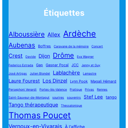
Étiquettes
Ardèche
Alboussière
Allex
Aubenas
Boffres
Caravane de la mémoire
Concert
Drôme
Crest
Dijon
Davide
Eva Wagner
Gap
Gaspar Pocaï
JCC
Federico Estrada
Jenny et Guy
Lablachère
José Artigas
Julien Blondel
Lamastre
Los Dinzel
Laure Fourest
Lynn Pook
Magali Hémard
Persephoni Venardi
Portes-lès-Valence
Pratique
Privas
Rennes
Stef Lee
tango
Saint-Sauveur-de-Montagut
sourires
souvenirs
Tango thérapeutique
Thessalonique
Thomas Poucet
Vernoux-en-Vivarais
À l'affiche