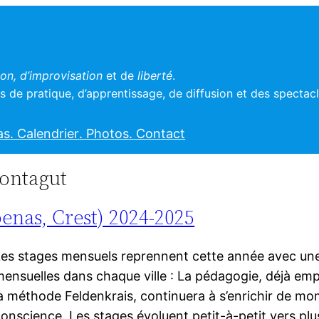
n, d’improvisation
et de
liberté
.
 de pratique, d’apprentissage, de diffusion et des spectac
as
. Calendrier
. Photos
. Contact
Montagut
enas, Crest) 2024-2025
es stages mensuels reprennent cette année avec une
ensuelles dans chaque ville : La pédagogie, déjà emp
a méthode Feldenkrais, continuera à s’enrichir de mo
onscience. Les stages évoluent petit-à-petit vers plu