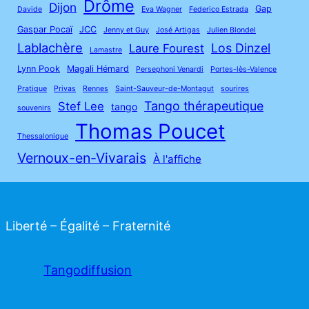
Drôme
Dijon
Gap
Davide
Eva Wagner
Federico Estrada
Gaspar Pocaï
JCC
Jenny et Guy
José Artigas
Julien Blondel
Lablachère
Los Dinzel
Laure Fourest
Lamastre
Lynn Pook
Magali Hémard
Persephoni Venardi
Portes-lès-Valence
Pratique
Privas
Rennes
Saint-Sauveur-de-Montagut
sourires
Tango thérapeutique
Stef Lee
tango
souvenirs
Thomas Poucet
Thessalonique
Vernoux-en-Vivarais
À l'affiche
Liberté – Égalité – Fraternité
Tangodiffusion