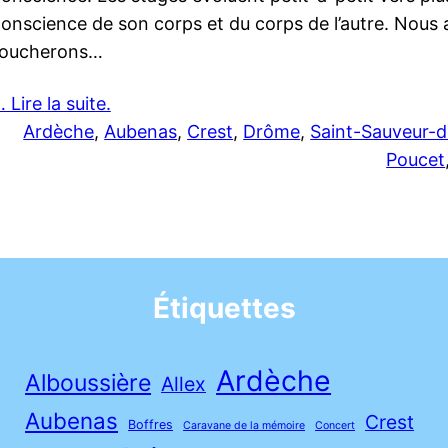
onscience de son corps et du corps de l’autre. Nous
toucherons…
 Lire la suite.
Ardèche
, 
Aubenas
, 
Crest
, 
Drôme
, 
Saint-Sauveur-
Poucet
Étiquettes
Ardèche
Alboussière
Allex
Aubenas
Crest
Boffres
Caravane de la mémoire
Concert