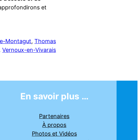
 approfondirons et
de-Montagut
, 
Thomas
, 
Vernoux-en-Vivarais
En savoir plus …
Partenaires
À propos
Photos et Vidéos