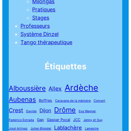
Milongas
Pratiques
Stages
Professeurs
Système Dinzel
Tango thérapeutique
Étiquettes
Ardèche
Alboussière
Allex
Aubenas
Boffres
Caravane de la mémoire
Concert
Drôme
Crest
Dijon
Davide
Eva Wagner
Gap
Gaspar Pocaï
JCC
Federico Estrada
Jenny et Guy
Lablachère
José Artigas
Julien Blondel
Lamastre