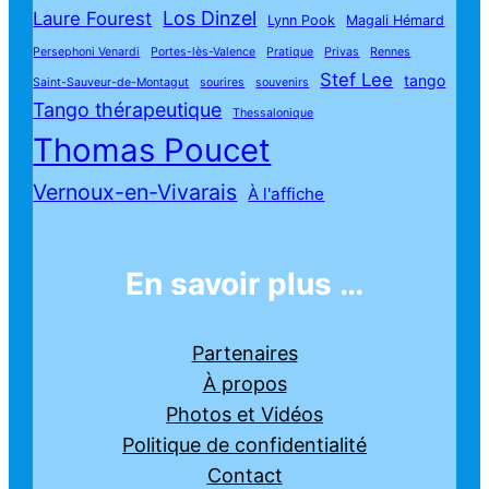
Los Dinzel
Laure Fourest
Lynn Pook
Magali Hémard
Persephoni Venardi
Portes-lès-Valence
Pratique
Privas
Rennes
Stef Lee
tango
Saint-Sauveur-de-Montagut
sourires
souvenirs
Tango thérapeutique
Thessalonique
Thomas Poucet
Vernoux-en-Vivarais
À l'affiche
En savoir plus …
Partenaires
À propos
Photos et Vidéos
Politique de confidentialité
Contact