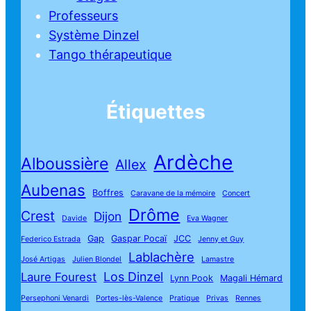
Professeurs
Système Dinzel
Tango thérapeutique
Étiquettes
Ardèche
Alboussière
Allex
Aubenas
Boffres
Caravane de la mémoire
Concert
Drôme
Crest
Dijon
Davide
Eva Wagner
Gap
Gaspar Pocaï
JCC
Federico Estrada
Jenny et Guy
Lablachère
José Artigas
Julien Blondel
Lamastre
Los Dinzel
Laure Fourest
Lynn Pook
Magali Hémard
Persephoni Venardi
Portes-lès-Valence
Pratique
Privas
Rennes