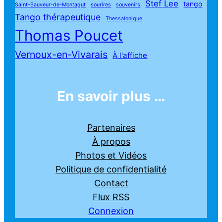
Stef Lee
tango
Saint-Sauveur-de-Montagut
sourires
souvenirs
Tango thérapeutique
Thessalonique
Thomas Poucet
Vernoux-en-Vivarais
À l'affiche
En savoir plus …
Partenaires
À propos
Photos et Vidéos
Politique de confidentialité
Contact
Flux RSS
Connexion