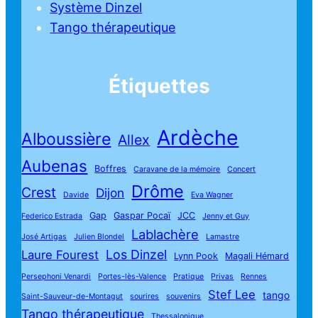
Système Dinzel
Tango thérapeutique
Étiquettes
Ardèche
Alboussière
Allex
Aubenas
Boffres
Caravane de la mémoire
Concert
Drôme
Crest
Dijon
Davide
Eva Wagner
Gap
Gaspar Pocaï
JCC
Federico Estrada
Jenny et Guy
Lablachère
José Artigas
Julien Blondel
Lamastre
Los Dinzel
Laure Fourest
Lynn Pook
Magali Hémard
Persephoni Venardi
Portes-lès-Valence
Pratique
Privas
Rennes
Stef Lee
tango
Saint-Sauveur-de-Montagut
sourires
souvenirs
Tango thérapeutique
Thessalonique