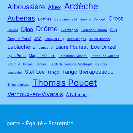
Ardèche
Alboussière
Allex
Aubenas
Crest
Boffres
Caravane de la mémoire
Concert
Drôme
Dijon
Gap
Davide
Eva Wagner
Federico Estrada
Gaspar Pocaï
JCC
Jenny et Guy
José Artigas
Julien Blondel
Lablachère
Los Dinzel
Laure Fourest
Lamastre
Lynn Pook
Magali Hémard
Persephoni Venardi
Portes-lès-Valence
Pratique
Privas
Rennes
Saint-Sauveur-de-Montagut
sourires
Tango thérapeutique
Stef Lee
tango
souvenirs
Thomas Poucet
Thessalonique
Vernoux-en-Vivarais
À l'affiche
Liberté – Égalité – Fraternité