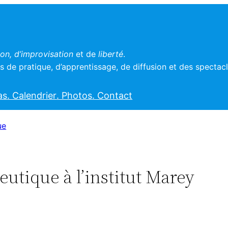
n, d’improvisation
et de
liberté
.
 de pratique, d’apprentissage, de diffusion et des spectac
as
. Calendrier
. Photos
. Contact
ue
utique à l’institut Marey