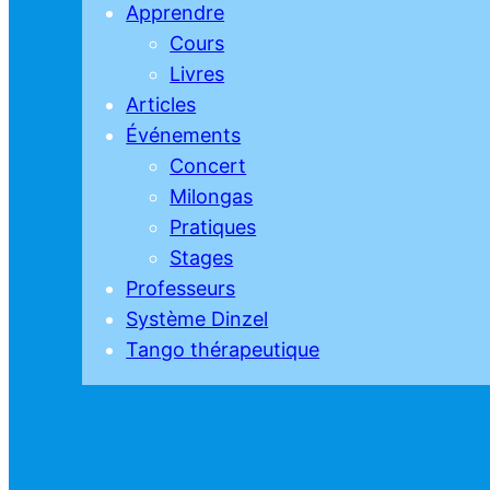
Apprendre
Cours
Livres
Articles
Événements
Concert
Milongas
Pratiques
Stages
Professeurs
Système Dinzel
Tango thérapeutique