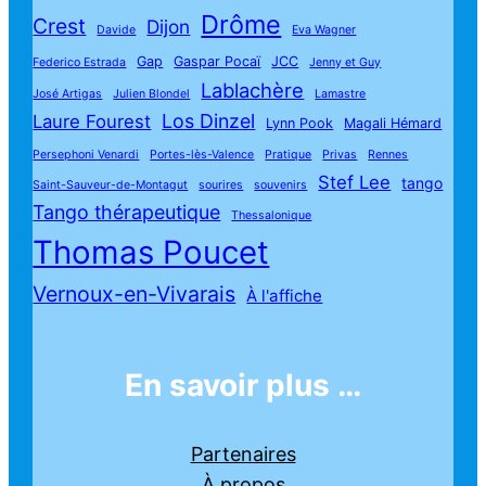
Drôme
Crest
Dijon
Davide
Eva Wagner
Gap
Gaspar Pocaï
JCC
Federico Estrada
Jenny et Guy
Lablachère
José Artigas
Julien Blondel
Lamastre
Los Dinzel
Laure Fourest
Lynn Pook
Magali Hémard
Persephoni Venardi
Portes-lès-Valence
Pratique
Privas
Rennes
Stef Lee
tango
Saint-Sauveur-de-Montagut
sourires
souvenirs
Tango thérapeutique
Thessalonique
Thomas Poucet
Vernoux-en-Vivarais
À l'affiche
En savoir plus …
Partenaires
À propos