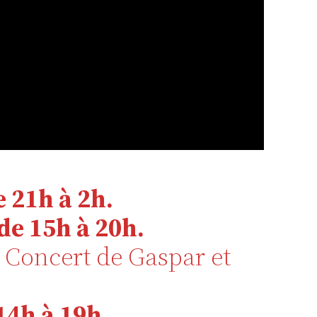
e 21h à 2h.
de 15h à 20h.
 Concert de Gaspar et
14h à 19h.