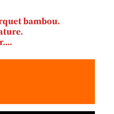
arquet bambou.
ature.
r….