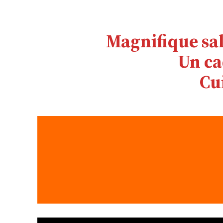
Magnifique sa
Un ca
Cu