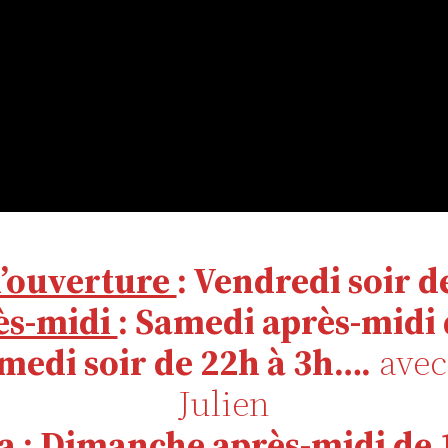
’ouverture
: Vendredi soir d
ès-midi
: Samedi après-midi 
amedi soir de 22h à 3h….
avec
Julien
a
: Dimanche après-midi de 