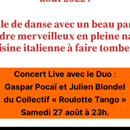
lle de danse avec un beau p
dre merveilleux en pleine n
isine italienne à faire tombe
Concert Live avec le Duo
:
Gaspar Pocaï et Julien Blondel
du Collectif « Roulotte Tango »
Samedi 27 août à 23h.