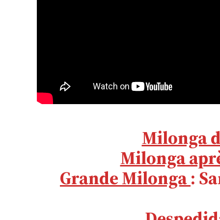
Milonga d
Milonga apr
Grande Milonga
: S
Despedid