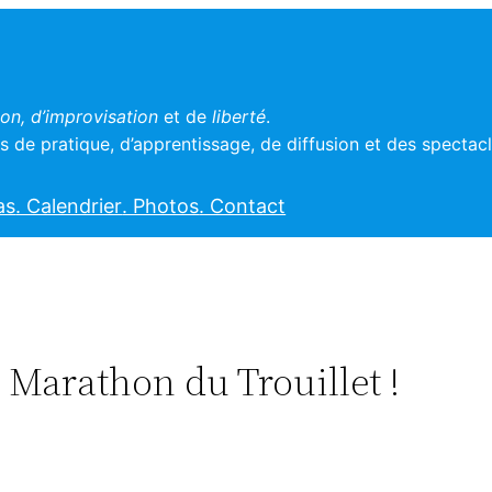
n, d’improvisation
et de
liberté
.
 de pratique, d’apprentissage, de diffusion et des spectac
as
. Calendrier
. Photos
. Contact
t Marathon du Trouillet !