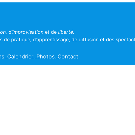
n, d’improvisation
et de
liberté
.
 de pratique, d’apprentissage, de diffusion et des spectac
as
. Calendrier
. Photos
. Contact