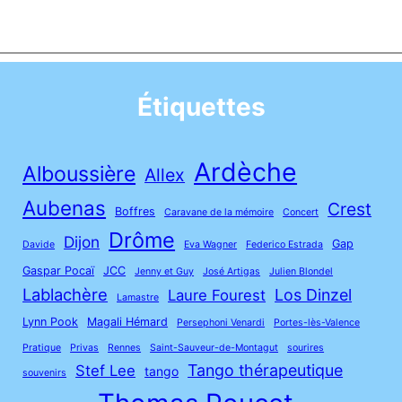
Étiquettes
Ardèche
Alboussière
Allex
Aubenas
Crest
Boffres
Caravane de la mémoire
Concert
Drôme
Dijon
Gap
Davide
Eva Wagner
Federico Estrada
Gaspar Pocaï
JCC
Jenny et Guy
José Artigas
Julien Blondel
Lablachère
Los Dinzel
Laure Fourest
Lamastre
Lynn Pook
Magali Hémard
Persephoni Venardi
Portes-lès-Valence
Pratique
Privas
Rennes
Saint-Sauveur-de-Montagut
sourires
Tango thérapeutique
Stef Lee
tango
souvenirs