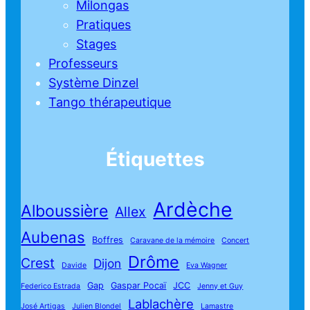
Milongas
Pratiques
Stages
Professeurs
Système Dinzel
Tango thérapeutique
Étiquettes
Ardèche
Alboussière
Allex
Aubenas
Boffres
Caravane de la mémoire
Concert
Drôme
Crest
Dijon
Davide
Eva Wagner
Gap
Gaspar Pocaï
JCC
Federico Estrada
Jenny et Guy
Lablachère
José Artigas
Julien Blondel
Lamastre