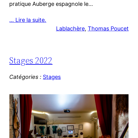
pratique Auberge espagnole le…
… Lire la suite.
Lablachère
, 
Thomas Poucet
Stages 2022
Catégories :
Stages