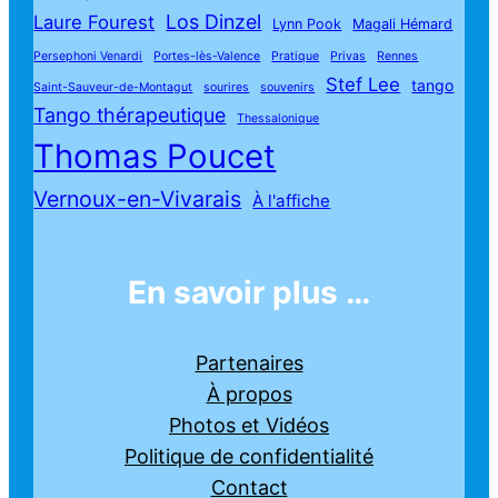
Los Dinzel
Laure Fourest
Lynn Pook
Magali Hémard
Persephoni Venardi
Portes-lès-Valence
Pratique
Privas
Rennes
Stef Lee
tango
Saint-Sauveur-de-Montagut
sourires
souvenirs
Tango thérapeutique
Thessalonique
Thomas Poucet
Vernoux-en-Vivarais
À l'affiche
En savoir plus …
Partenaires
À propos
Photos et Vidéos
Politique de confidentialité
Contact