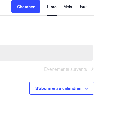
Navigation
Chercher
Liste
Mois
Jour
de
vues
Évènement
Évènements
suivants
S’abonner au calendrier