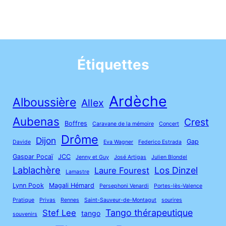
Étiquettes
Ardèche
Alboussière
Allex
Aubenas
Crest
Boffres
Caravane de la mémoire
Concert
Drôme
Dijon
Gap
Davide
Eva Wagner
Federico Estrada
Gaspar Pocaï
JCC
Jenny et Guy
José Artigas
Julien Blondel
Lablachère
Los Dinzel
Laure Fourest
Lamastre
Lynn Pook
Magali Hémard
Persephoni Venardi
Portes-lès-Valence
Pratique
Privas
Rennes
Saint-Sauveur-de-Montagut
sourires
Tango thérapeutique
Stef Lee
tango
souvenirs