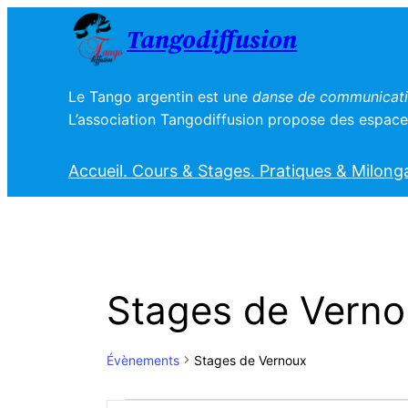
Tangodiffusion
Le Tango argentin est une
danse de communicatio
L’association Tangodiffusion propose des espaces
Accueil
. Cours & Stages
. Pratiques & Milong
Stages de Vern
Évènements
Stages de Vernoux