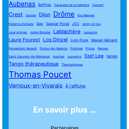
Aubenas
Boffres
Caravane de la mémoire
Concert
Drôme
Crest
Dijon
Davide
Eva Wagner
Gap
Gaspar Pocaï
JCC
Federico Estrada
Jenny et Guy
Lablachère
José Artigas
Julien Blondel
Lamastre
Los Dinzel
Laure Fourest
Lynn Pook
Magali Hémard
Persephoni Venardi
Portes-lès-Valence
Pratique
Privas
Rennes
Stef Lee
tango
Saint-Sauveur-de-Montagut
sourires
souvenirs
Tango thérapeutique
Thessalonique
Thomas Poucet
Vernoux-en-Vivarais
À l'affiche
En savoir plus …
Partenaires