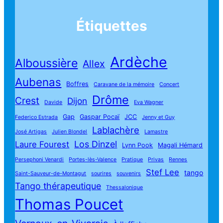
Étiquettes
Ardèche
Alboussière
Allex
Aubenas
Boffres
Caravane de la mémoire
Concert
Drôme
Crest
Dijon
Davide
Eva Wagner
Gap
Gaspar Pocaï
JCC
Federico Estrada
Jenny et Guy
Lablachère
José Artigas
Julien Blondel
Lamastre
Los Dinzel
Laure Fourest
Lynn Pook
Magali Hémard
Persephoni Venardi
Portes-lès-Valence
Pratique
Privas
Rennes
Stef Lee
tango
Saint-Sauveur-de-Montagut
sourires
souvenirs
Tango thérapeutique
Thessalonique
Thomas Poucet