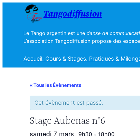
Tangodiffusion
Le Tango argentin est une
danse de communicatio
L’association Tangodiffusion propose des espaces
Accueil
. Cours & Stages
. Pratiques & Milong
« Tous les Évènements
Cet évènement est passé.
Stage Aubenas n°6
samedi 7 mars
9h30
18h00
:
à