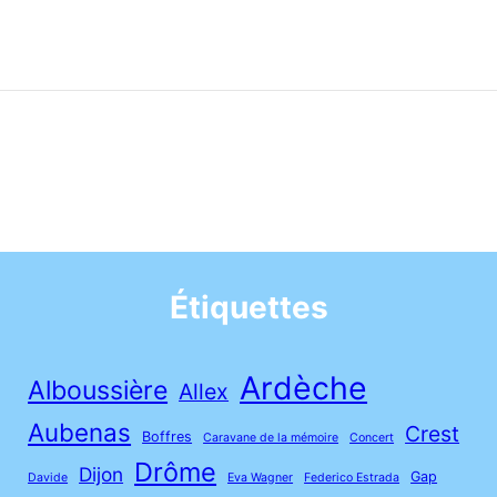
Étiquettes
Ardèche
Alboussière
Allex
Aubenas
Crest
Boffres
Caravane de la mémoire
Concert
Drôme
Dijon
Gap
Davide
Eva Wagner
Federico Estrada