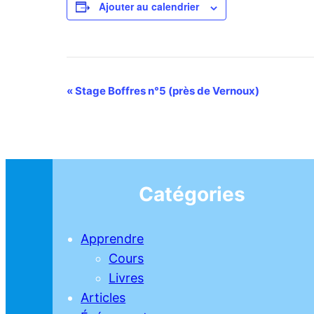
Ajouter au calendrier
Navigation
«
Stage Boffres n°5 (près de Vernoux)
Évènement
Catégories
Apprendre
Cours
Livres
Articles