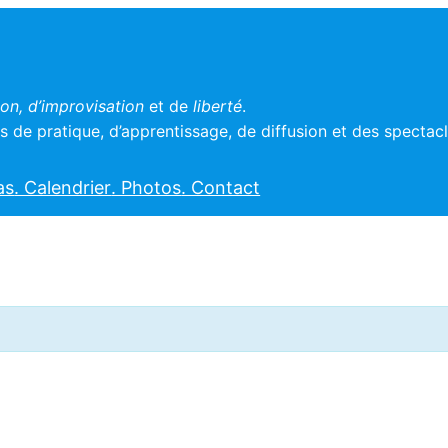
n, d’improvisation
et de
liberté
.
 de pratique, d’apprentissage, de diffusion et des spectac
as
. Calendrier
. Photos
. Contact