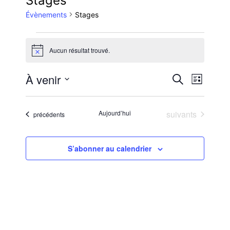
Stages
Évènements
Stages
Évènements
Aucun résultat trouvé.
Notice
Reche
Nav
À venir
Recherche
Liste
Sélectionnez
de
et
une
Évènements
Aujourd’hui
suivants
Évènements
précédents
vue
date.
navig
Évè
S’abonner au calendrier
de
vues
Évène