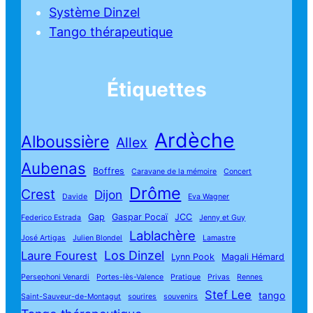
Système Dinzel
Tango thérapeutique
Étiquettes
Ardèche
Alboussière
Allex
Aubenas
Boffres
Caravane de la mémoire
Concert
Drôme
Crest
Dijon
Davide
Eva Wagner
Gap
Gaspar Pocaï
JCC
Federico Estrada
Jenny et Guy
Lablachère
José Artigas
Julien Blondel
Lamastre
Los Dinzel
Laure Fourest
Lynn Pook
Magali Hémard
Persephoni Venardi
Portes-lès-Valence
Pratique
Privas
Rennes
Stef Lee
tango
Saint-Sauveur-de-Montagut
sourires
souvenirs