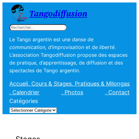
Tangodiffusion
Rechercher
Le Tango argentin est une
danse de
communication, d’improvisation
et de
liberté
.
L’association Tangodiffusion propose des espaces
de pratique, d’apprentissage, de diffusion et des
spectacles de Tango argentin.
Accueil
. Cours & Stages
. Pratiques & Milongas
. Calendrier
. Photos
. Contact
Catégories