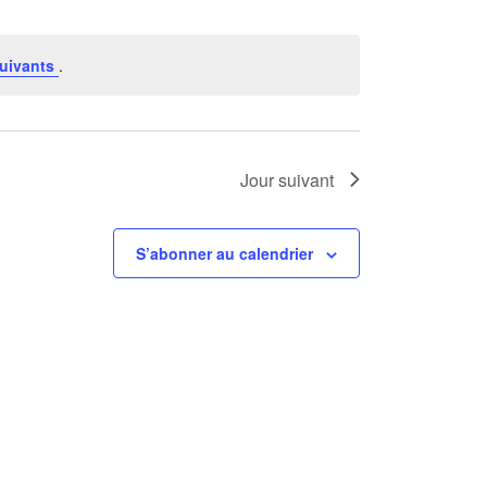
Évènement
uivants
.
Jour suivant
S’abonner au calendrier