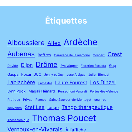
Étiquettes
Ardèche
Alboussière
Allex
Aubenas
Crest
Boffres
Caravane de la mémoire
Concert
Drôme
Dijon
Gap
Davide
Eva Wagner
Federico Estrada
Gaspar Pocaï
JCC
Jenny et Guy
José Artigas
Julien Blondel
Lablachère
Los Dinzel
Laure Fourest
Lamastre
Lynn Pook
Magali Hémard
Persephoni Venardi
Portes-lès-Valence
Pratique
Privas
Rennes
Saint-Sauveur-de-Montagut
sourires
Tango thérapeutique
Stef Lee
tango
souvenirs
Thomas Poucet
Thessalonique
Vernoux-en-Vivarais
À l'affiche