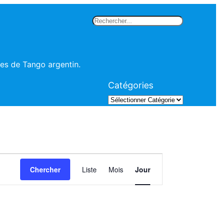
Rechercher
les de Tango argentin.
Catégories
Navigation
Chercher
Liste
Mois
Jour
de
vues