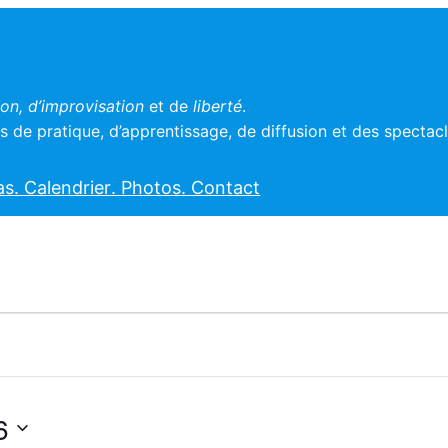
n, d’improvisation
et de
liberté
.
 de pratique, d’apprentissage, de diffusion et des spectac
as
. Calendrier
. Photos
. Contact
ents
6