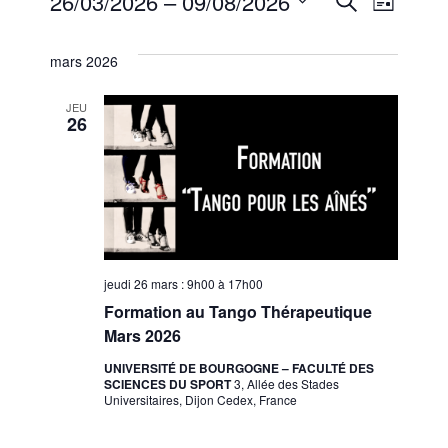
Évènements
Reche
Nav
26/03/2026
 – 
09/08/2026
Liste
Sélectionnez
de
et
une
mars 2026
vue
date.
navig
JEU
Évè
26
de
vues
Évène
jeudi 26 mars : 9h00
à
17h00
Formation au Tango Thérapeutique
Mars 2026
UNIVERSITÉ DE BOURGOGNE – FACULTÉ DES
SCIENCES DU SPORT
3, Allée des Stades
Universitaires, Dijon Cedex, France