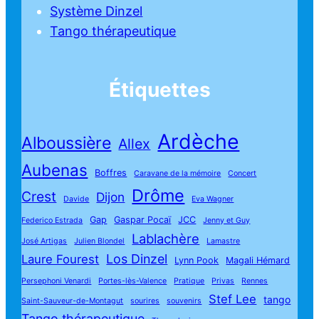
Système Dinzel
Tango thérapeutique
Étiquettes
Ardèche
Alboussière
Allex
Aubenas
Boffres
Caravane de la mémoire
Concert
Drôme
Crest
Dijon
Davide
Eva Wagner
Gap
Gaspar Pocaï
JCC
Federico Estrada
Jenny et Guy
Lablachère
José Artigas
Julien Blondel
Lamastre
Los Dinzel
Laure Fourest
Lynn Pook
Magali Hémard
Persephoni Venardi
Portes-lès-Valence
Pratique
Privas
Rennes
Stef Lee
tango
Saint-Sauveur-de-Montagut
sourires
souvenirs
Tango thérapeutique