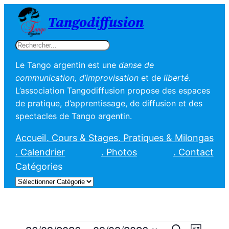
Tangodiffusion
Rechercher
Le Tango argentin est une
danse de
communication, d’improvisation
et de
liberté
.
L’association Tangodiffusion propose des espaces
de pratique, d’apprentissage, de diffusion et des
spectacles de Tango argentin.
Accueil
. Cours & Stages
. Pratiques & Milongas
. Calendrier
. Photos
. Contact
Catégories
Recherche