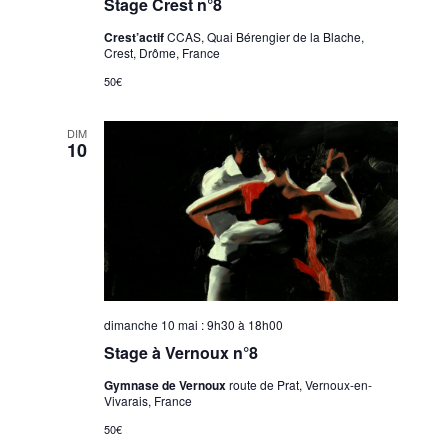
Stage Crest n°8
Crest’actif
CCAS, Quai Bérengier de la Blache,
Crest, Drôme, France
50€
DIM
10
dimanche 10 mai : 9h30
à
18h00
Stage à Vernoux n°8
Gymnase de Vernoux
route de Prat, Vernoux-en-
Vivarais, France
50€