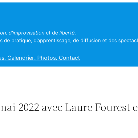
n, d’improvisation
et de
liberté
.
 de pratique, d’apprentissage, de diffusion et des spectac
as
. Calendrier
. Photos
. Contact
 mai 2022 avec Laure Fourest 