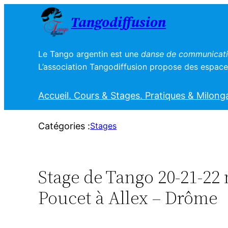
Aller
Tangodiffusion
au
contenu
Le Tango argentin est une
danse de communicatio
L’association Tangodiffusion propose des espaces
Accueil
. Cours & Stages
. Pratiques & Milong
Catégories :
Stages
Stage de Tango 20-21-22
Poucet à Allex – Drôme